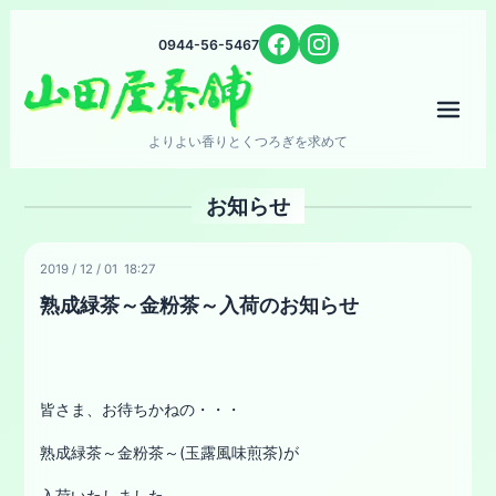
0944-56-5467
メニ
よりよい香りとくつろぎを求めて
お知らせ
2019
/
12
/
01 18:27
熟成緑茶～金粉茶～入荷のお知らせ
皆さま、お待ちかねの・・・
熟成緑茶～金粉茶～(玉露風味煎茶)が
入荷いたしました。