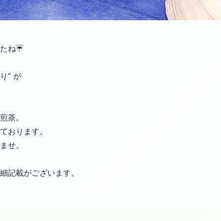
たね☔️
り” が
煎茶。
ております。
ませ。
細記載が
ございます。