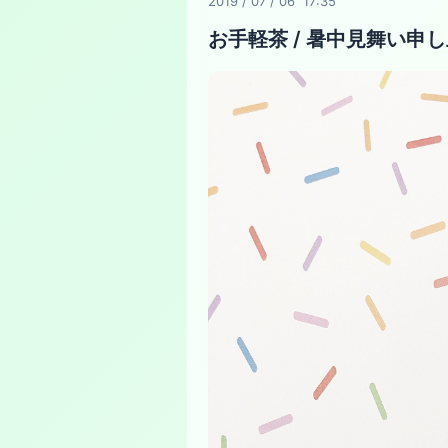
2019
/
07
/
06 17:35
お手軽茶 / 暑中見舞い申