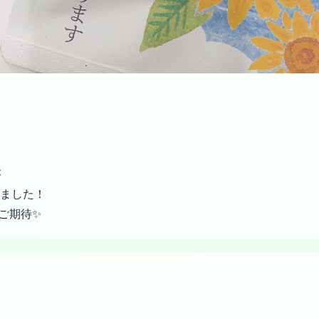
が
ました！
ご期待✨
。