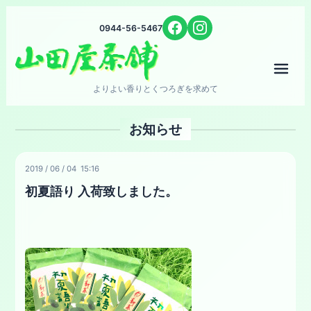
0944-56-5467
メニ
よりよい香りとくつろぎを求めて
お知らせ
2019
/
06
/
04 15:16
初夏語り 入荷致しました。