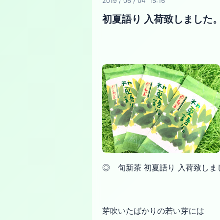
2019
/
06
/
04 15:16
初夏語り 入荷致しました
◎ 旬新茶 初夏語り 入荷致しま
芽吹いたばかりの若い芽には