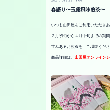
2021
/
01
/
23 11:04
春語り〜玉露風味煎茶〜 
いつも山田屋をご利用いただきあ
２月初旬から４月中旬までの期間
甘みあるお煎茶を、ご堪能くださ
商品詳細は、
山田屋オンラインシ