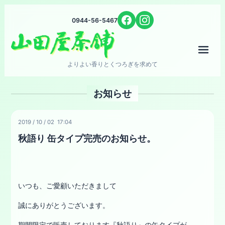
0944-56-5467
メニ
よりよい香りとくつろぎを求めて
お知らせ
2019
/
10
/
02 17:04
秋語り 缶タイプ完売のお知らせ。
いつも、ご愛顧いただきまして
誠にありがとうございます。
期間限定で販売しております『秋語り』の缶タイプが