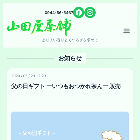
0944-56-5467
メニ
よりよい香りとくつろぎを求めて
お知らせ
2020
/
05
/
29 17:23
父の日ギフト ーいつもおつかれ茶んー 販売