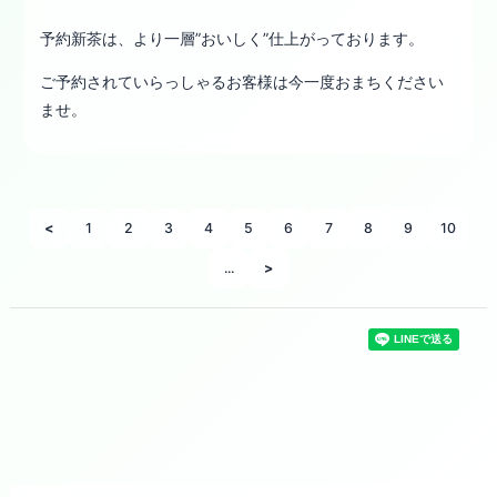
予約新茶は、より一層”おいしく”仕上がっております。
ご予約されていらっしゃるお客様は今一度おまちください
ませ。
<
1
2
3
4
5
6
7
8
9
10
...
>