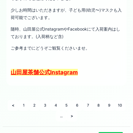
少しお時間はいただきますが、子ども用(幼児〜)マスクも入
荷可能でございます。
随時、山田屋公式InstagramやFacebookにて入荷案内はし
ております。(入荷柄など含)
ご参考までにどうぞご観覧くださいませ。
山田屋茶舗公式Instagram
<
1
2
3
4
5
6
7
8
9
10
...
>