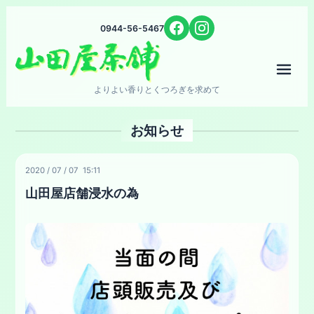
0944-56-5467
メニ
よりよい香りとくつろぎを求めて
お知らせ
2020
/
07
/
07 15:11
山田屋店舗浸水の為