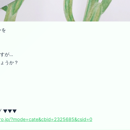
ンを
すが…
しょうか？
 ▼▼▼
pro.jp/?mode=cate&cbid=2325685&csid=0