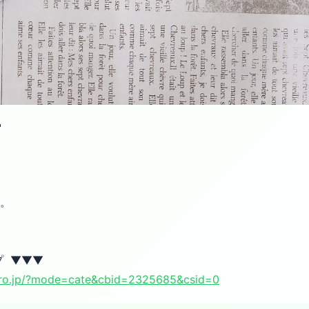

。
プ ▼▼▼
pro.jp/?mode=cate&cbid=2325685&csid=0