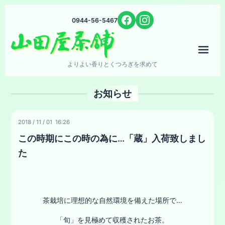
0944-56-5467
メニ
よりよい香りとくつろぎを求めて
お知らせ
2018
/
11
/
01 16:26
この時期にこの時の為に…「蔵」入荷致しまし
た
茶栽培に理想的な自然環境を備えた場所で…
「旬」を見極めて収穫されたお茶。