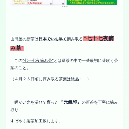
“七十七夜摘
山田屋の新茶は
日本でいち早く
摘み取る
み茶”
この
“七十七夜摘み茶”
とは緑茶の中で一番最初に芽吹く茶
葉のこと。
（４月２５日頃に摘み取る茶葉は絶品！！）
『元氣印』
暖かい光を浴びて育った
の新茶を丁寧に摘み
取り
すばやく製茶加工致します。