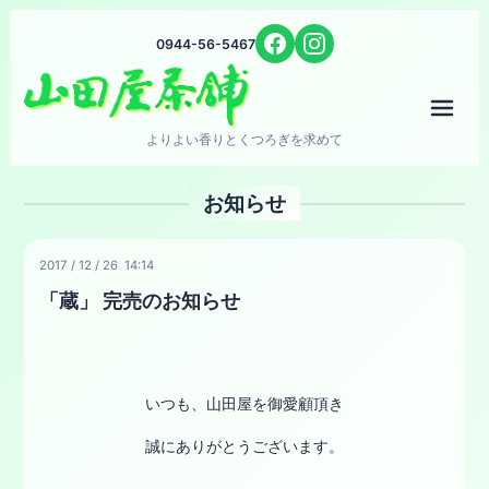
0944-56-5467
メニ
よりよい香りとくつろぎを求めて
お知らせ
2017
/
12
/
26 14:14
「蔵」 完売のお知らせ
いつも、山田屋を御愛顧頂き
誠にありがとうございます。