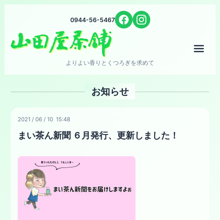
0944-56-5467
メニ
よりよい香りとくつろぎを求めて
お知らせ
2021
/
06
/
10 15:48
まい茶ん新聞 ６月発行、更新しました！