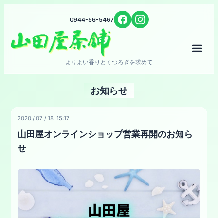
0944-56-5467
メニ
よりよい香りとくつろぎを求めて
お知らせ
2020
/
07
/
18 15:17
山田屋オンラインショップ営業再開のお知ら
せ