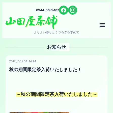
0944-56-5467
メニ
よりよい香りとくつろぎを求めて
お知らせ
2017
/
10
/
04 14:24
秋の期間限定茶入荷いたしました！
～秋の期間限定茶入荷いたしました～