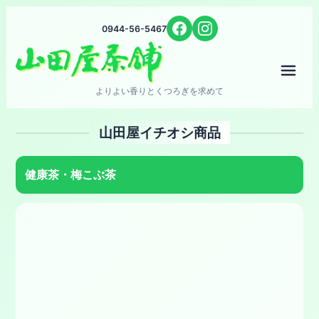
0944-56-5467
メニ
よりよい香りとくつろぎを求めて
山田屋イチオシ商品
健康茶・梅こぶ茶