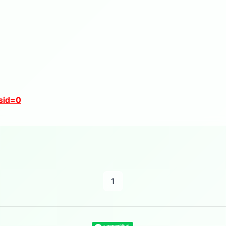
sid=0
1